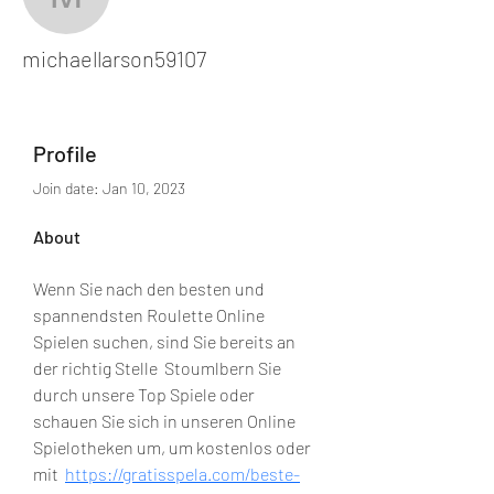
michaellarson59107
michaellarson59107
Profile
Join date: Jan 10, 2023
About
Wenn Sie nach den besten und 
spannendsten Roulette Online 
Spielen suchen, sind Sie bereits an 
der richtig Stelle  Stoumlbern Sie 
durch unsere Top Spiele oder 
schauen Sie sich in unseren Online 
Spielotheken um, um kostenlos oder 
mit  
https://gratisspela.com/beste-