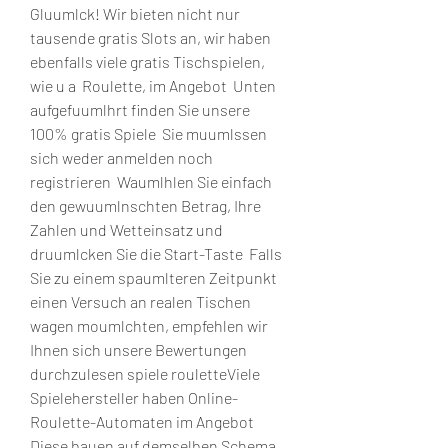
Gluumlck! Wir bieten nicht nur 
tausende gratis Slots an, wir haben 
ebenfalls viele gratis Tischspielen, 
wie u a  Roulette, im Angebot  Unten 
aufgefuumlhrt finden Sie unsere 
100% gratis Spiele  Sie muumlssen 
sich weder anmelden noch 
registrieren  Waumlhlen Sie einfach 
den gewuumlnschten Betrag, Ihre 
Zahlen und Wetteinsatz und 
druumlcken Sie die Start-Taste  Falls 
Sie zu einem spaumlteren Zeitpunkt 
einen Versuch an realen Tischen 
wagen moumlchten, empfehlen wir 
Ihnen sich unsere Bewertungen 
durchzulesen spiele rouletteViele 
Spielehersteller haben Online-
Roulette-Automaten im Angebot  
Diese bauen auf demselben Schema 